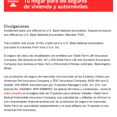
Divulgaciones
Installment loans are offered by U.S. Bank National Association. Deposit products
are offered by U.S. Bank National Association. Member FDIC.
The creditor and issuer of this credit card is U.S. Bank National Association,
pursuant to a license from Visa U.S.A. Inc.
El seguro de vida y las anualidades son emitidos por State Farm Life Insurance
Company. (Sin licencia en MA, NY y WI) State Farm Life and Accident Assurance
Company (con licencia en New York y Wisconsin) Oficinas centrales, Bloomington,
Illinois.
Los productos de seguro de mascotas son suscritos en los Estados Unidos por
American Pet Insurance Company y ZPIC Insurance Company, 6100-4th Ave S,
Seattle, WA 98108. Administrado por Trupanion Managers USA, Inc. (CA: con
licencia No. 0G22803, NPN 9588590). Se aplican términos y condiciones, revise la
póliza completa
en la página web de Trupanion para obtener detalles. State Farm
Mutual Automobile Insurance Company, sus subsidiarias y afiliadas no ofrecen ni
son responsables financieramente por los productos de seguro de mascotas.
State Farm es una entidad independiente y no está afiliada con Trupanion ni con
American Pet Insurance.