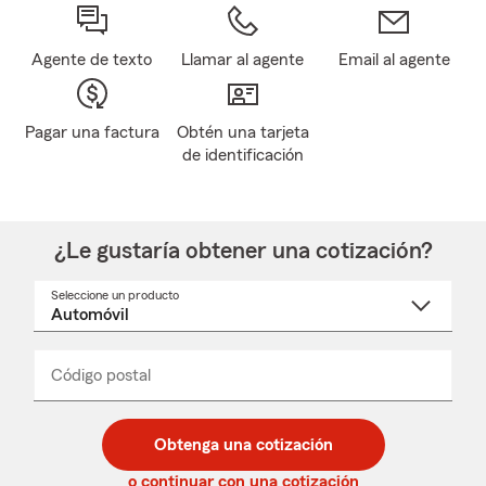
Agente de texto
Llamar al agente
Email al agente
Pagar una factura
Obtén una tarjeta
de identificación
¿Le gustaría obtener una cotización?
Seleccione un producto
Seleccione
un
nombre
de
producto
del
Código postal
Ingresa
Ingresa
_____
menú
un
un
desplegable
código
código
postal
postal
Obtenga una cotización
de
de
5
5
o continuar con una cotización