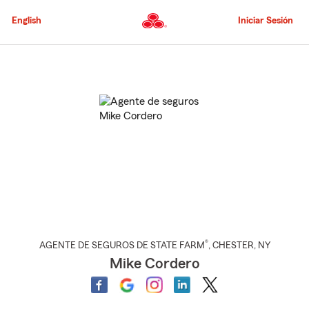
Pasar
al
English
Iniciar Sesión
contenido
principal
Comienzo
del
contenido
principal
®
AGENTE DE SEGUROS DE STATE FARM
,
CHESTER
, NY
Mike Cordero